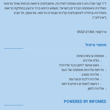
ד"ר קובי שדה הינו רופא מומחה לאלרגיה, אימונולוגיה ורפואה פנימית ואחד מרופאי
האלרגיה והאסתמה הבכירים בישראל. משמש כרופא בכיר וכיועץ במחלקת הריאות
והאלרגיה וביחידה לאימונולוגיה קלינית שבמרכז הרפואי, סוראסקי, תל אביב
("איכילוב")
צרו קשר: 0532121363
תחומי טיפול
אסתמה ובעיות נשימה
נזלת אלרגית
האם אפשר לחסן כנגד אלרגיה?
פריחות אלרגיות ואסתמה של העור
אלרגיה ממגע
אלרגיה לדבורים וצרעות
רגישות לחומרים כימיים וריחות
אלרגיה למזון
POWERED BY INFOMED