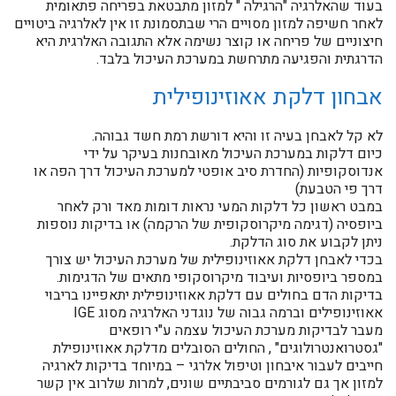
בעוד שהאלרגיה "הרגילה " למזון מתבטאת בפריחה פתאומית
לאחר חשיפה למזון מסויים הרי שבתסמונת זו אין לאלרגיה ביטויים
חיצוניים של פריחה או קוצר נשימה אלא התגובה האלרגית היא
הדרגתית והפגיעה מתרחשת במערכת העיכול בלבד.
אבחון דלקת אאוזינופילית
לא קל לאבחן בעיה זו והיא דורשת רמת חשד גבוהה.
כיום דלקות במערכת העיכול מאובחנות בעיקר על ידי
אנדוסקופיות (החדרת סיב אופטי למערכת העיכול דרך הפה או
דרך פי הטבעת)
במבט ראשון כל דלקות המעי נראות דומות מאד ורק לאחר
ביופסיה (דגימה מיקרוסקופית של הרקמה) או בדיקות נוספות
ניתן לקבוע את סוג הדלקת.
בכדי לאבחן דלקת אאוזינופילית של מערכת העיכול יש צורך
במספר ביופסיות ועיבוד מיקרוסקופי מתאים של הדגימות.
בדיקות הדם בחולים עם דלקת אאוזינופילית יתאפיינו בריבוי
אאוזינופילים וברמה גבוה של נוגדני האלרגיה מסוג IGE
מעבר לבדיקות מערכת העיכול עצמה ע"י רופאים
"גסטרואנטרולוגים" , החולים הסובלים מדלקת אאוזינופילת
חייבים לעבור איבחון וטיפול אלרגי – במיוחד בדיקות לארגיה
למזון אך גם לגורמים סביבתיים שונים, למרות שלרוב אין קשר