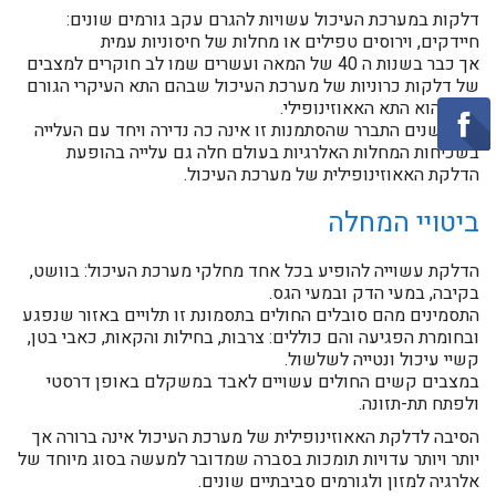
דלקות במערכת העיכול עשויות להגרם עקב גורמים שונים:
חיידקים, וירוסים טפילים או מחלות של חיסוניות עמית
אך כבר בשנות ה 40 של המאה ועשרים שמו לב חוקרים למצבים
של דלקות כרוניות של מערכת העיכול שבהם התא העיקרי הגורם
לנזק הוא התא האאוזינופילי.
עם השנים התברר שהסתמנות זו אינה כה נדירה ויחד עם העלייה
בשכיחות המחלות האלרגיות בעולם חלה גם עלייה בהופעת
הדלקת האאוזינופילית של מערכת העיכול.
ביטויי המחלה
הדלקת עשוייה להופיע בכל אחד מחלקי מערכת העיכול: בוושט,
בקיבה, במעי הדק ובמעי הגס.
התסמינים מהם סובלים החולים בתסמונת זו תלויים באזור שנפגע
ובחומרת הפגיעה והם כוללים: צרבות, בחילות והקאות, כאבי בטן,
קשיי עיכול ונטייה לשלשול.
במצבים קשים החולים עשויים לאבד במשקלם באופן דרסטי
ולפתח תת-תזונה.
הסיבה לדלקת האאוזינופילית של מערכת העיכול אינה ברורה אך
יותר ויותר עדויות תומכות בסברה שמדובר למעשה בסוג מיוחד של
אלרגיה למזון ולגורמים סביבתיים שונים.