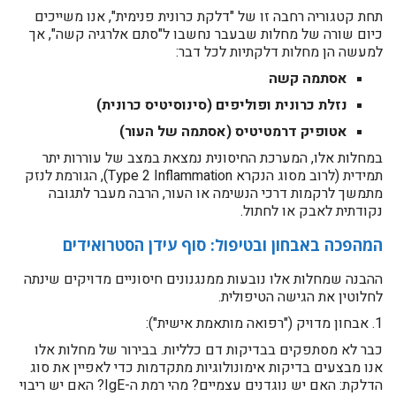
תחת קטגוריה רחבה זו של "דלקת כרונית פנימית", אנו משייכים
כיום שורה של מחלות שבעבר נחשבו ל"סתם אלרגיה קשה", אך
למעשה הן מחלות דלקתיות לכל דבר:
אסתמה קשה
נזלת כרונית ופוליפים (סינוסיטיס כרונית)
אטופיק דרמטיטיס (אסתמה של העור)
במחלות אלו, המערכת החיסונית נמצאת במצב של עוררות יתר
תמידית (לרוב מסוג הנקרא Type 2 Inflammation), הגורמת לנזק
מתמשך לרקמות דרכי הנשימה או העור, הרבה מעבר לתגובה
נקודתית לאבק או לחתול.
המהפכה באבחון ובטיפול: סוף עידן הסטרואידים
ההבנה שמחלות אלו נובעות ממנגנונים חיסוניים מדויקים שינתה
לחלוטין את הגישה הטיפולית.
1. אבחון מדויק ("רפואה מותאמת אישית"):
כבר לא מסתפקים בבדיקות דם כלליות. בבירור של מחלות אלו
אנו מבצעים בדיקות אימונולוגיות מתקדמות כדי לאפיין את סוג
הדלקת: האם יש נוגדנים עצמיים? מהי רמת ה-IgE? האם יש ריבוי