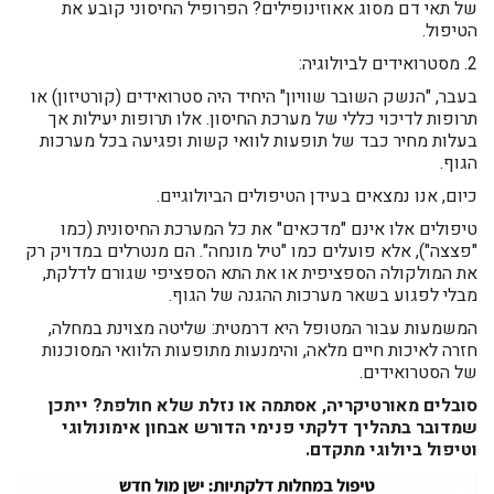
של תאי דם מסוג אאוזינופילים? הפרופיל החיסוני קובע את
הטיפול.
2. מסטרואידים לביולוגיה:
בעבר, "הנשק השובר שוויון" היחיד היה סטרואידים (קורטיזון) או
תרופות לדיכוי כללי של מערכת החיסון. אלו תרופות יעילות אך
בעלות מחיר כבד של תופעות לוואי קשות ופגיעה בכל מערכות
הגוף.
כיום, אנו נמצאים בעידן הטיפולים הביולוגיים.
טיפולים אלו אינם "מדכאים" את כל המערכת החיסונית (כמו
"פצצה"), אלא פועלים כמו "טיל מונחה". הם מנטרלים במדויק רק
את המולקולה הספציפית או את התא הספציפי שגורם לדלקת,
מבלי לפגוע בשאר מערכות ההגנה של הגוף.
המשמעות עבור המטופל היא דרמטית: שליטה מצוינת במחלה,
חזרה לאיכות חיים מלאה, והימנעות מתופעות הלוואי המסוכנות
של הסטרואידים.
סובלים מאורטיקריה, אסתמה או נזלת שלא חולפת? ייתכן
שמדובר בתהליך דלקתי פנימי הדורש אבחון אימונולוגי
וטיפול ביולוגי מתקדם.