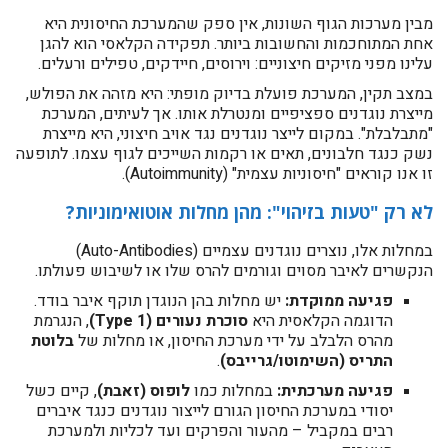
מבין מערכות הגוף השונות, אין ספק שהמערכת החיסונית היא
אחת המתוחכמות והחשובות ביותר. תפקידה הקלאסי הוא להגן
עלינו מפני מזיקים חיצוניים: וירוסים, חיידקים, טפילים ורעלים.
במצב תקין, המערכת פועלת בדיוק מופתי: היא מזהה את הפולש,
מייצרת נוגדנים ספציפיים ומנטרלת אותו. אך לעיתים, המערכת
"מתבלבלת". במקום לייצר נוגדנים נגד אויב חיצוני, היא מייצרת
נשק כנגד חלבונים, תאים או רקמות השייכים לגוף עצמו. לתופעה
זו אנו קוראים "חיסוניות עצמית" (Autoimmunity).
לא רק "טעות בזיהוי": מהן מחלות אוטואימוניות?
במחלות אלו, נוצרים נוגדנים עצמיים (Auto-Antibodies)
הנקשרים לאיבר מסוים וגורמים להרס שלו או לשיבוש פעולתו.
פגיעה ממוקדת:
יש מחלות בהן הנוגדן תוקף איבר בודד.
הדוגמה הקלאסית היא
סוכרת נעורים (Type 1)
, הנגרמת
מהרס הלבלב על ידי מערכת החיסון, או מחלות של
בלוטת
התריס (השימוטו/גרייבס)
.
פגיעה מערכתית:
במחלות כמו
לופוס (זאבת)
, קיים כשל
יסודי במערכת החיסון הגורם לייצור נוגדנים כנגד איברים
רבים במקביל – מהעור והפרקים ועד לכליות ולמערכת