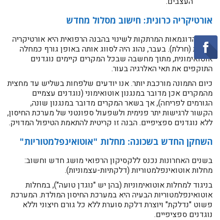
העצבים.
אורטיקריה כרונית: חישוב מסלול מחדש
אחת הדוגמאות המרתקות לשינוי בהבנה הרפואית היא אורטיקריה
כרונית (חרלת). בעבר, נהוג היה לסווג אותה באופן גורף כמחלה
אוטואימונית, מתוך מחשבה שבכל המקרים קיימים נוגדנים
התוקפים את תאי האלרגיה בעור.
כיום התמונה מורכבת יותר. אנו יודעים שלפחות בשליש עד מחצית
מהמקרים אכן מדובר במנגנון אוטואימוני (נוגדנים עצמיים
הגורמים לפריחה), אך בשאר המקרים מדובר במנגנון שונה,
הקשור לרגישות יתר פנימית ולשפעול ספונטני של מערכת החיסון,
ללא נוגדנים ספציפיים. הבנה זו קריטית להתאמת הטיפול המדויק.
השחקן החדש בשכונה: מחלות "אוטואינפלמטוריות"
בשנים האחרונות נכנס ללקסיקון הרפואי מושג חדש וחשוב:
מחלות אוטואינפלמטוריות (דלקתיות-עצמוניות).
בניגוד למחלות אוטואימוניות (בהן יש "נוגדן טועה"), במחלות
אוטואינפלמטוריות הבעיה היא במערכת החיסון המולדת. המערכת
פשוט "נדלקת" ויוצרת דלקת סוערת ללא כל גורם חיצוני וללא
נוגדנים ספציפיים.