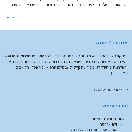
משמעותית בעולם הרפואה עם פיתוח התרופות הביולוגיות. תרופות אלו מציעות
קרא עוד ←
אודות ד"ר שדה
ד"ר קובי שדה הינו רופא מומחה לאלרגיה, אימונולוגיה ורפואה פנימית ואחד מרופאי
האלרגיה והאסתמה הבכירים בישראל. משמש כרופא בכיר וכיועץ במחלקת הריאות
והאלרגיה וביחידה לאימונולוגיה קלינית שבמרכז הרפואי, סוראסקי, תל אביב
("איכילוב")
צרו קשר: 0532121363
תחומי טיפול
אסתמה ובעיות נשימה
נזלת אלרגית
האם אפשר לחסן כנגד אלרגיה?