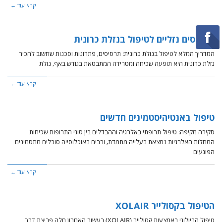
קרא עוד ←
תרסיסים נזליים לטיפול בנזלת כרונית
המדריך המלא לטיפול בנזלת כרונית: תרסיסים, פתרונות וסכנות שחשוב להכיר ​
נזלת כרונית היא תופעה שכיחה ומטרידה המתבטאת בגודש באף, נזלת
קרא עוד ←
טיפול באנטיהיסטמינים חדשים
סקירה מקיפה: טיפול תרופתי באלרגיה וההבדלים בין סוגי התרופות שכיחות
המחלות האלרגיות נמצאת בעלייה מתמדת, ורבים באוכלוסייה סובלים מתסמינים
הפוגעים
קרא עוד ←
הטיפול בקסולייר XOLAIR
טיפול הביולוגי באמצעות קסולייר (XOLAIR) בעשור האחרון חלה פריצת דרך