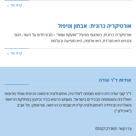
קרא עוד ←
אורטיקריה כרונית: אבחון וטיפול
אורטיקריה כרונית: כשהגוף מפעיל "אזעקת שווא" – מבט חדש על העור, הגוף
והנפש היא מגרדת, היא אדומה, היא מופיעה ונעלמת
קרא עוד ←
אודות ד"ר שדה
ד"ר קובי שדה הינו רופא מומחה לאלרגיה, אימונולוגיה ורפואה פנימית ואחד מרופאי
האלרגיה והאסתמה הבכירים בישראל. משמש כרופא בכיר וכיועץ במחלקת הריאות
והאלרגיה וביחידה לאימונולוגיה קלינית שבמרכז הרפואי, סוראסקי, תל אביב
("איכילוב")
צרו קשר: 0532121363