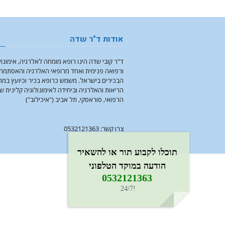
אודות ד"ר שדה
ד"ר קובי שדה הינו רופא מומחה לאלרגיה, אימונול
ורפואה פנימית ואחד מרופאי האלרגיה והאסתמה
הבכירים בישראל. משמש כרופא בכיר וכיועץ במ
הריאות והאלרגיה וביחידה לאימונולוגיה קלינית ש
הרפואי, סוראסקי, תל אביב ("איכילוב")
צרו קשר: 0532121363
תוכלו לקבוע תור או להשאיר
הודעה במוקד הטלפוני
0532121363​
!24/7