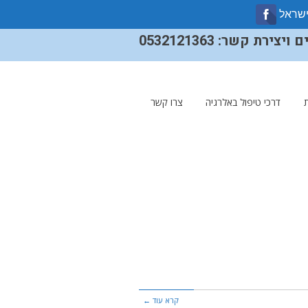
ישראל
ירת קשר: 0532121363
דרכי טיפול באלרגיה
צרו קשר
קרא עוד ←