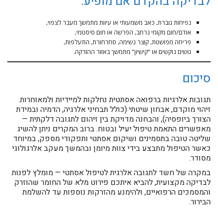
לבדיקה בהקדם אם מופיע:
נפיחות גוברת, כאב משמעותי או עיוות מתמשך מעבר לצפוי,
אודם/חום מקומי נרחב, הפרשה או חום סיסטמי,
פריחה מפושטת, קוצר נשימה, סחרחורת, התעלפות,
גושים נוקשים או “קישיון” מתמשך באזור ההזרקה.
סיכום
תגובות אלרגיות ברפואה אסתטית נחלקות למיידיות ולמאוחרות.
זיהוי מוקדם, אבחון שיטתי (כולל תבחיני אלרגיה, הדמיה ובמידת
הצורך ביופסיה), והבחנה מדויקת בין זיהום לתגובה דלקתית —
מאפשרים התאמת טיפול יעיל ובטוח. ברוב המקרים ניתן להשיג
שליטה טובה בתסמינים ושיקום אסתטי ותפקודי מספק, במיוחד
כאשר הטיפול מתבצע בידי צוות מיומן ובהמשך מעקב אלרגולוגי
מסודר.
במקרה של חשד לתגובה אלרגית לטיפול אסתטי — מומלץ לפנות
לבדיקה מקצועית, להביא איתכם פירוט מלא של החומר שהוזרק
והמסמכים הרפואיים, ולהימנע מהזרקות נוספות עד להשלמת
הבירור.