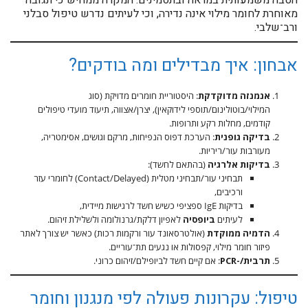
הטבה משמעותית במראה ובתסמינים. המקרה ממחיש כי תגובה
מאוחרת לחומר מילוי אינה נדירה, וכי לעיתים נדרש טיפול סבלני
ורב־שלבי.
אבחון: איך מבדילים ומה בודקים?
אנמנזה מדוקדקת
: היסטוריית חומרים מדויקת (סוג
המילוי/בוטולינום/תוספי לידוקאין), יצרן/אצווה, תיעוד מועדי טיפולים
קודמים, מחלות רקע ותרופות.
בדיקה גופנית
: הערכת דפוס הנפיחות, מרקם וגושים, אסימטריה,
מעורבות עור/ריריות.
בדיקות אלרגיה
(בהתאם לחשד):
תבחיני עור/תבחיני מטלית (Contact/Delayed) לחומרי עזר
ורכיבים,
בדיקות IgE ספציפי כשיש חשד לרגישות מיידית,
לעיתים
ביופסיה
לאפיון דלקת/גרנולומה ולשלילת זיהום.
הדמיה ממוקדת
(אולטרסאונד עור ורקמות רכות) כאשר יש צורך לאתר
פיזור חומר מילוי, קפסולות או נגעים תת־עוריים.
תרבית/-PCR
: אם קיים חשד לביופילם/זיהום כרוני.
טיפול: עקרונות פעולה לפי מנגנון וחומר