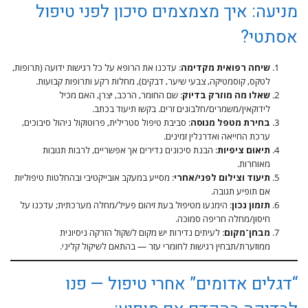
מניעה: איך מצמצמים סיכון לפני טיפול
אסתטי?
שיחה רפואית מקדימה
: עדכנו את הרופא על כל רגישות ידועה (תרופות,
לטקס, קוסמטיקה, צבעי שיער, דבקים), מחלות רקע ותרופות קבועות.
שאלו מה מוזרק בדיוק
: שם החומר, הרכב, יצרן, האם מכיל
לידוקאין/משמרים/חלבונים זרים. בקשו תיעוד בכתב.
בחירת מטפל מנוסה
: סביבת טיפול סטרילית, פרוטוקול ניהול סיבוכים,
ערכת החייאה ואדרנלין זמינים.
תיאום ציפיות
: הבנת סיכונים נדירים אך אפשריים, לרבות תגובות
מאוחרות.
תיעוד וצילום לפני/אחרי
: מסייע במעקב אובייקטיבי ובהחלטות טיפוליות
אם תופיע תגובה.
תזמון נכון
: הימנעו מטיפול בעת זיהום פעיל/מחלה מערכתית; עדכנו על
חיסון/מחלה חריפה סמוכה.
מבחן־מקום
: לעיתים נדירות יש מקום לשקול הזרקה ניסיונית
ממוזערת/תבחין רגישות לחומרי עזר — בהתאם לשיקול קליני.
“דגלים אדומים” אחרי טיפול — פנו