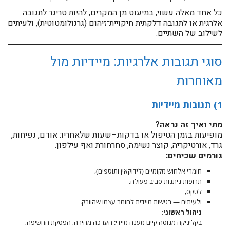
כל אחד מאלה עשוי, במיעוט מן המקרים, להיות טריגר לתגובה
אלרגית או לתגובה דלקתית חיקויית־זיהום (גרנולומטוטית), ולעיתים
לשילוב של השתיים.
סוגי תגובות אלרגיות: מיידיות מול
מאוחרות
1) תגובות מיידיות
מתי ואיך זה נראה?
מופיעות בזמן הטיפול או בדקות–שעות שלאחריו: אודם, נפיחות,
גרד, אורטיקריה, קוצר נשימה, סחרחורת ואף עילפון.
גורמים שכיחים:
חומרי אלחוש מקומיים (לידוקאין ותוספים),
תרופות ניתנות סביב פעולה,
לטקס,
ולעיתים — רגישות מיידית לחומר עצמו שהוזרק.
ניהול ראשוני:
בקליניקה מנוסה קיים מענה מיידי: הערכה מהירה, הפסקת החשיפה,