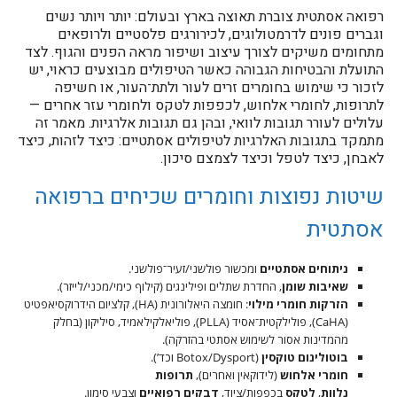
רפואה אסתטית צוברת תאוצה בארץ ובעולם: יותר ויותר נשים
וגברים פונים לדרמטולוגים, לכירורגים פלסטיים ולרופאים
מתחומים משיקים לצורך עיצוב ושיפור מראה הפנים והגוף. לצד
התועלת והבטיחות הגבוהה כאשר הטיפולים מבוצעים כראוי, יש
לזכור כי שימוש בחומרים זרים לעור ולתת־העור, או חשיפה
לתרופות, לחומרי אלחוש, לכפפות לטקס ולחומרי עזר אחרים —
עלולים לעורר תגובות לוואי, ובהן גם תגובות אלרגיות. מאמר זה
מתמקד בתגובות האלרגיות לטיפולים אסתטיים: כיצד לזהות, כיצד
לאבחן, כיצד לטפל וכיצד לצמצם סיכון.
שיטות נפוצות וחומרים שכיחים ברפואה
אסתטית
ניתוחים אסתטיים
ומכשור פולשני/זעיר־פולשני.
שאיבות שומן
, החדרת שתלים ופילינגים (קילוף כימי/מכני/לייזר).
הזרקות חומרי מילוי
: חומצה היאלורונית (HA), קלציום הידרוקסיאפטיט
(CaHA), פולילקטית־אסיד (PLLA), פוליאלקילאמיד, סיליקון (בחלק
מהמדינות אסור לשימוש אסתטי בהזרקה).
בוטולינום טוקסין
(Botox/Dysport וכד’).
חומרי אלחוש
(לידוקאין ואחרים),
תרופות
נלוות
,
לטקס
בכפפות/ציוד,
דבקים רפואיים
וצבעי סימון.