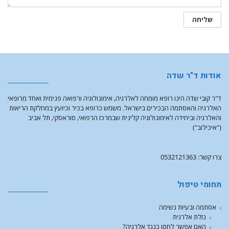
אודות ד"ר שדה
ד"ר קובי שדה הינו רופא מומחה לאלרגיה, אימונולוגיה ורפואה פנימית ואחד מרופאי
האלרגיה והאסתמה הבכירים בישראל. משמש כרופא בכיר וכיועץ במחלקת הריאות
והאלרגיה וביחידה לאימונולוגיה קלינית שבמרכז הרפואי, סוראסקי, תל אביב
("איכילוב")
צרו קשר: 0532121363
תחומי טיפול
אסתמה ובעיות נשימה
נזלת אלרגית
האם אפשר לחסן כנגד אלרגיה?