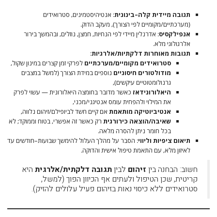
תגובה מיידית קלה–בינונית
: אנטיהיסטמינים, סטרואידים
(מערכתיים/מקומיים לפי הצורך), מעקב הדוק.
אנפילקסיס
: אדרנלין מיידי לפי הנחיות, חמצן, נוזלים, ובהמשך בירור
אלרגולוגי מלא.
תגובות מאוחרות דלקתיות/אלרגיות
:
סטרואידים מקומיים/מערכתיים
לפרקי זמן קצרים במינון שקול,
מודולטורים חיסוניים
נוספים במידת הצורך (למשל במצבים
גרנולומטוטיים עיקשים),
היאלורונידאז
כאשר מדובר בחומצה היאלורונית — עשוי לפרק
את המילוי ולהפחית עומס אנטיגני/מכני,
אנטיביוטיקה מותאמת
אם קיים חשד לביופילם/זיהום נלווה,
שאיבה/הוצאה כירורגית
רק כאשר זה אפשרי, בטוח וממוקד; לא
בכל חומר ניתן להסרה מלאה.
תיאום ציפיות וליווי
: הסבר על מהלך העלול להימשך שבועות–חודשים עד
לאיזון מלא, עם התאמת טיפול אישית והדוקה.
חשוב: הבחנה בין
זיהום
לבין
תגובה דלקתית/אלרגית
היא
קריטית, שכן הטיפול ולעתים אף הכיוון הפוך (למשל,
סטרואידים ללא כיסוי נאות בזיהום פעיל עלולים להזיק).