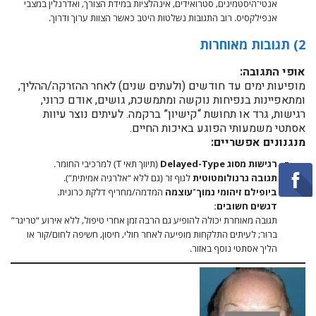
אנטי־היסטמינים, סטרואידים, אינהלציות במידת הצורך, ואדרנלין במצבי
אנפילקסיס. רוב התגובות נשלטות היטב כאשר הצוות ערוך ודרוך.
2) תגובות מאוחרות
אופי התגובה:
מופיעות ימים עד חודשים (ולעתים שנים) לאחר ההזרקה/ההליך,
ומתאפיינות בנפיחות נוקשה ומתמשכת, גושים, אודם כרוני,
רגישות, גרד או תחושת “קישיון” ברקמה. לעיתים נוצר עיוות
אסתטי משמעותי הפוגע באיכות החיים.
מנגנונים אפשריים:
רגישות מסוג Delayed-Type
(תיווך תאי T) למרכיבי החומר.
תגובה גרנולומטוטית
לגוף זר (גם ללא “אלרגיה אמיתית”).
ביופילם זיהומי נמוך־עוצמה
המדמה/מחריף דלקת כרונית.
דגשים חשובים:
תגובה מאוחרת יכולה להופיע גם הרבה זמן אחרי טיפול, ללא אירוע “טריגר”
ברור; לעיתים התלקחות מופיעה לאחר חולי, חיסון, חשיפה לחום/קור או
הליך אסתטי נוסף באזור.