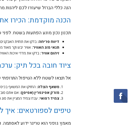
הנה כללי הברזל שיעזרו לכם ליהנות מ
הכנה מוקדמת: הכירו את
תכנון נכון מונע הפתעות בשטח. לפני ש
דיווח פריחה:
בדקו את תחזית האבקנים ב
תנאי מזג האוויר:
אוויר יבש וקר מאוד מ
זיהום אוויר:
בדקו את מדדי איכות האוויר
ציוד חובה בכל תיק: ערכ
אל תצאו לשטח ללא הטיפול התרופתי ש
משאף הצלה:
החזיקו את המשאף בכיס ז
מזרק אפינפרין (אפיפן):
אם אתם סובלים
צמיד רפואי:
ענדו צמיד המציין את סוג ה
טיפים לספורטאים: איך 
מאמץ גופני הוא טריגר ידוע לאסתמה. 