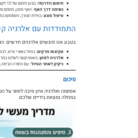
חימום הדרגתי:
בצעו חימום של 15 דקות לפחות. החימום מכין את הריאות למאמץ ומונע כיווץ פתאומי.
נשימה דרך האף:
האף מסנן, מחמם ומרט
טיפול מונע:
במידת הצורך, השתמשו במשאף כ-20 דקות לפני תחילת הפעילות (בהת
התמודדות עם אלרגיה ק
בטבע אנו פוגשים אלרגנים חדשים. הנה 
עקיצות חרקים:
בטיול באזורי פרא, לבש
אלרגיה למזון:
בשטח קשה לשלוט במרכיבי
ניקיון לאחר הטיול:
עם החזרה הביתה, ה
סיכום
אסתמה ואלרגיה אינן סיבה לוותר על הס
במחלה נמצאת בידיים שלכם.