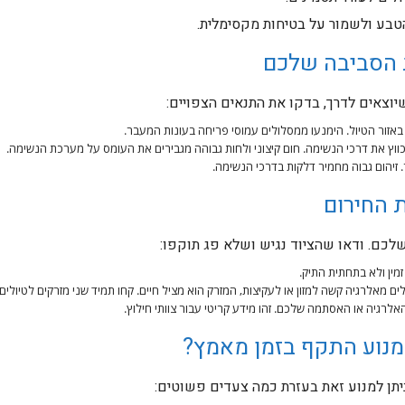
הטבע ולשמור על בטיחות מקסימלית.
 הסביבה שלכם
יוצאים לדרך, בדקו את התנאים הצפויים:
אזור הטיול. הימנעו ממסלולים עמוסי פריחה בעונות המעבר.
כווץ את דרכי הנשימה. חום קיצוני ולחות גבוהה מגבירים את העומס על מערכת הנשימה.
. זיהום גבוה מחמיר דלקות בדרכי הנשימה.
ת החירום
לכם. ודאו שהציוד נגיש ושלא פג תוקפו:
מין ולא בתחתית התיק.
 מאלרגיה קשה למזון או לעקיצות, המזרק הוא מציל חיים. קחו תמיד שני מזרקים לטיולים 
אלרגיה או האסתמה שלכם. זהו מידע קריטי עבור צוותי חילוץ.
למנוע התקף בזמן מאמץ?
ניתן למנוע זאת בעזרת כמה צעדים פשוטים: