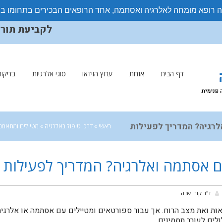
ה רופא מומחה לאלרגיה ואסתמה, אחד הרופאים הבכירים בתחומו ב
לקביעת תורים ויצ
דף הבית
אודות
ערוץ הוידאו
סוגי אלרגיות
בדיקות
לרגיה? המדריך לפעילות
ראשי
»
דרכי טיפול באלרגיה
»
מטיילים ומתאמנ
בטבע
ם אסתמה ואלרגיה? המדריך לפעילות
ד''ר קובי שדה
ת ואת מצב הרוח. אך עבור ספורטאים ומטיילים עם אסתמה או אלרגיה
לים לעורר תסמינים.