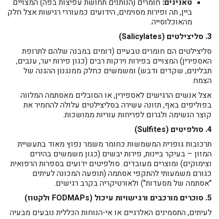
טאנינים:
חומרים (הנותנים תחושת עפיצות בפה) המצויים
ביין, תה ופירות מסוימים, הידועים כמעוררי רגישות אצל חלק
מהאוכלוסייה.
3. סליצילטים (Salicylates)
סליצילטים הם חומרים טבעיים (דומים במבנה שלהם לתרופת
האספירין) המצויים בפירות וירקות רבים (כגון פירות יער, ענבים,
תבלינים, שקדים ודבש) ומשמשים כחלק ממנגנון ההגנה של
הצמח.
אצל אנשים הרגישים לאספירין, או הסובלים מאסתמה המלווה
בפוליפים באף, תזונה עשירה בסליצילטים עלולה להחמיר את
קוצר הנשימה ולגרום לפריחות עוריות ממושכות.
4. סולפיטים (Sulfites)
תרכובות גופרית המשמשות כחומר משמר נפוץ מאוד בתעשיית
המזון – בעיקר ביינות, פירות יבשים (כגון משמשים בהירים
וצימוקים) ומוצרים מעובדים. סולפיטים ידועים בספרות הרפואית
כגורם משמעותי להתקפי אסתמה (תופעה המכונה לעיתים
"אסתמה של מסעדות") ולאורטיקריה בקרב רגישים.
5. סוכרים מורכבים ורגישויות עיכול (FODMAPs ולקטוז)
לעיתים, התסמינים האלרגיים או אי-הנוחות הכללית נובעים מבעיה