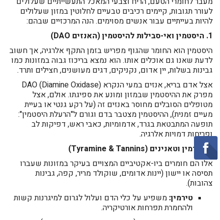
מעבר לחומרי הטעם, הריח וצבעי המאכל התעשייתיים שעלולים
לעורר תגובות, קיימים רכיבים טבעיים לחלוטין במזון שעלולים
להיות בעייתיים עבור אנשים מסוימים. הנה המרכזיים שבהם:
1. היסטמין ואי-סבילות להיסטמין (האנזים DAO)
היסטמין הוא החומר שהגוף מפריש בזמן התקף אלרגיה, אך חשוב
לדעת שאנו גם אוכלים אותו. הוא נמצא בריכוז גבוה במזונות כמו
גבינות בשלות, יין אדום, נקניקים, דגים מעושנים, חצילים ותרד.
אצל אדם בריא, אנזים במעי הנקרא DAO (Diamine Oxidase)
מפרק את ההיסטמין שבמזון ומונע את ספיגתו. אולם, אצל
מטופלים הסובלים מחוסר באנזים זה (על רקע גנטי או בעיית
מעיים זמנית), ההיסטמין מצטבר בדם וגורם ל"הרעלת היסטמין":
תופעה המתבטאת בגרד, אדמומיות, כאבי ראש, דפיקות לב
ופריחות דמויות אלרגיה.
2. טירמין וטאנינים (Tyramine & Tannins)
אלו הם חומרים ביו-אקטיביים המצויים בעיקר במזונות שעברו
תסיסה או יישון (יינות אדומים, שוקולד מריר, קפה, גבינות
צהובות).
טירמין:
משפיע על כלי הדם ועלול לגרום למיגרנות קשות
ולהחמרת תפרחות אורטיקריה.