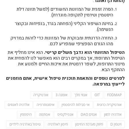
(החסרה) ואתגר
:
הסרה זמנית של המזונות החשודים (למשל תזונה דלת
היסטמין וטירמין לתקופה מוגדרת).
בחינת השיפור הקליני (הפחתה בגרד, בנפיחות ובקוצר
הנשימה).
החזרה הדרגתית ומבוקרת של המזונות כדי לזהות במדויק
מהו הגורם הספציפי שמפריע לכם.
הטיפול התזונתי הוא נדבך משלים קריטי.
הוא אינו מחליף את
הטיפול התרופתי, אך במקרים רבים הוא מאפשר לנו להפחית את
מינוני התרופות, לשפר דרמטית את איכות החיים ולמנוע את
ההתקף הבא.
לפרטים נוספים והתאמת תוכנית טיפול אישית, אתם מוזמנים
לייעוץ במרפאה.
FODMAP
OIT
אגוזי מלך
אומגה 3
אורטיקריה
אורטיקריה כרונית
אי סבילות להיסטמין
אימונותרפיה
אלרגיה לאגוזים
אלרגיה למזון
אנזים DAO
אנפילקסיס
אסתמה
היסטמין
ויטמין D
חיזוק מערכת החיסון
חיסון לאלרגיה
טיפול באלרגיה לילדים