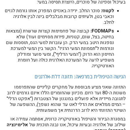
בעיכול וספיגה של סוכרים, היוצרת תסיסה במעי:
לקטוז:
סוכר החלב. ירידה באנזים המפרק אותו גורמת לגזים
וכאבי בטן, ולעיתים קרובות מבלבלים בינה לבין אלרגיה
לחלב.
FODMAPs:
קבוצה של פחמימות קצרות שרשרת (נמצאות
בחיטה, בצל, שום, קטניות, פירות מסוימים ועוד) שלא
נספגות היטב במעי הדק. הן עוברות למעי הגס, תוססות שם
וגורמות ל"תסמונת המעי הרגיז". הקשר בין המעי למערכת
החיסון הוא הדוק ("המעי הדליף"), ומעי סוער ומודלק
משפיע לרעה על המערכת האלרגית כולה ועל חומרת
האורטיקריה.
הגישה הטיפולית במרפאה: תזונה דלת-אלרגנים
התזונה שאני מציע מבוססת על מחקרים קליניים שהתפרסמו
משנות ה-80 ועד היום. מכיוון שהחומרים הללו אינם גורמים לרוב
לתגובה מיידית אלא פועלים במנגנון של הצטברות ("אפקט הדלי"
– המים ממלאים את הדלי לאט עד שהוא נשפך), ההשפעה של
השינוי התזונתי היא לרוב הדרגתית אך משמעותית.
במסגרת הבירור והטיפול באורטיקריה כרונית, אסתמה עמידה או
שילוב של אלרגיה ובעיות עיכול, אנו נבנה תוכנית של
אלימינציה