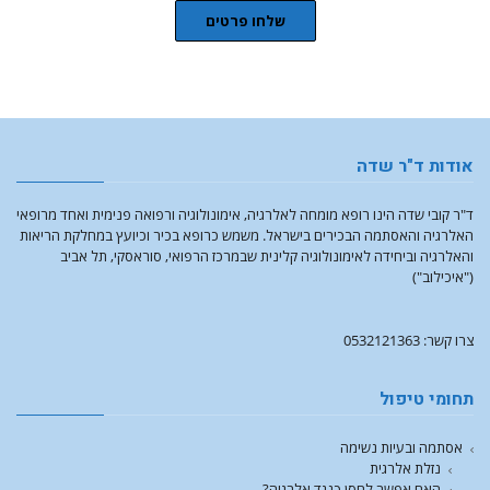
שלחו פרטים
אודות ד"ר שדה
ד"ר קובי שדה הינו רופא מומחה לאלרגיה, אימונולוגיה ורפואה פנימית ואחד מרופאי
האלרגיה והאסתמה הבכירים בישראל. משמש כרופא בכיר וכיועץ במחלקת הריאות
והאלרגיה וביחידה לאימונולוגיה קלינית שבמרכז הרפואי, סוראסקי, תל אביב
("איכילוב")
צרו קשר: 0532121363
תחומי טיפול
אסתמה ובעיות נשימה
נזלת אלרגית
האם אפשר לחסן כנגד אלרגיה?