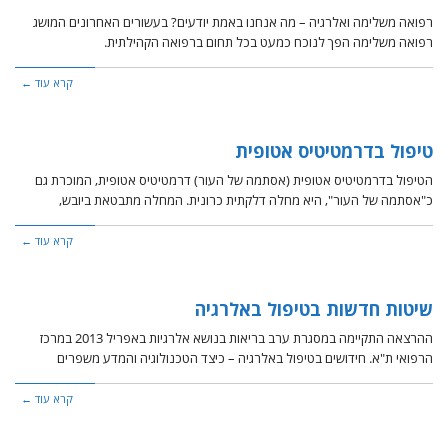
רפואה משלימה ואלרגיה – מה אנחנו באמת יודעים? בעשורים האחרונים המושג
רפואה משלימה הפך לנוכח כמעט בכל תחום ברפואה הקהילתית.
קרא עוד ←
טיפול בדרמטיטיס אטופית
הטיפול בדרמטיטיס אטופית (אסתמה של העור) דרמטיטיס אטופית, המוכרת גם
כ"אסתמה של העור", היא מחלה דלקתית כרונית. המחלה מתבטאת ביובש,
קרא עוד ←
שיטות חדשות בטיפול באלרגיה
ההרצאה התקיימה במסגרת ערב בריאות בנושא אלרגיות באפריל 2013 במרכז
הרפואי ת"א. חידושים בטיפול באלרגיה – כיצד הטכנולוגיה והמדע משפרים
קרא עוד ←