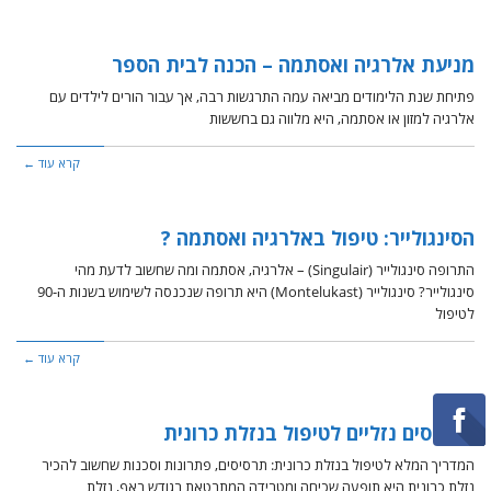
מניעת אלרגיה ואסתמה – הכנה לבית הספר
פתיחת שנת הלימודים מביאה עמה התרגשות רבה, אך עבור הורים לילדים עם
אלרגיה למזון או אסתמה, היא מלווה גם בחששות
קרא עוד ←
הסינגולייר: טיפול באלרגיה ואסתמה ?
התרופה סינגולייר (Singulair) – אלרגיה, אסתמה ומה שחשוב לדעת מהי
סינגולייר? סינגולייר (Montelukast) היא תרופה שנכנסה לשימוש בשנות ה-90
לטיפול
קרא עוד ←
תרסיסים נזליים לטיפול בנזלת כרונית
המדריך המלא לטיפול בנזלת כרונית: תרסיסים, פתרונות וסכנות שחשוב להכיר ​
נזלת כרונית היא תופעה שכיחה ומטרידה המתבטאת בגודש באף, נזלת