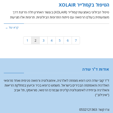
הטיפול בקסולייר XOLAIR
טיפול הביולוגי באמצעות קסולייר (XOLAIR) בעשור האחרון חלה פריצת דרך
משמעותית בעולם הרפואה עם פיתוח התרופות הביולוגיות. תרופות אלו מציעות
קרא עוד ←
1
2
3
4
5
6
7
אודות ד"ר שדה
ד"ר קובי שדה הינו רופא מומחה לאלרגיה, אימונולוגיה ורפואה פנימית ואחד מרופאי
האלרגיה והאסתמה הבכירים בישראל. משמש כרופא בכיר וכיועץ במחלקת הריאות
והאלרגיה וביחידה לאימונולוגיה קלינית שבמרכז הרפואי, סוראסקי, תל אביב
("איכילוב")
צרו קשר: 0532121363