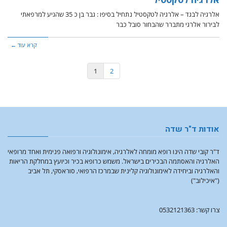
אלרגיה לבגד – אלרגיה לטקסטיל נתחיל בסיפו : גבר בן כ 35 שהגיע למרפאתי
לבירור אלרגי מתברר שהבחור סובל כבר
קרא עוד ←
1
2
אודות ד"ר שדה
ד"ר קובי שדה הינו רופא מומחה לאלרגיה, אימונולוגיה ורפואה פנימית ואחד מרופאי
האלרגיה והאסתמה הבכירים בישראל. משמש כרופא בכיר וכיועץ במחלקת הריאות
והאלרגיה וביחידה לאימונולוגיה קלינית שבמרכז הרפואי, סוראסקי, תל אביב
("איכילוב")
צרו קשר: 0532121363