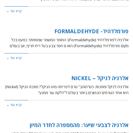
קרא עוד ←
פורמלדהיד- FORMALDEHYDE
אלרגיה לפורמלדהיד (Formaldehyde): החומר המשמר שמסתתר כמעט בכל
מקום פורמלדהיד (Formaldehyde) הוא גז חסר צבע בעל ריח חריף, אך בעולם
קרא עוד ←
אלרגיה לניקל – NICKEL
אלרגיה לניקל ומתכות: כש"הזהב" גורם לפריחה מהו הניקל? מתכת הניקל (Nickel)
היא אחד הגורמים הנפוצים ביותר בעולם ל"דלקת עור ממגע"
קרא עוד ←
אלרגיה לצבעי שיער: מהמספרה לחדר המיון