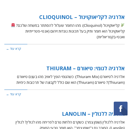
אלרגיה לקליאוקוינול – CLIOQUINOL
קליאוקוינול (Clioquinol): מהו החומר שעלול להסתתר במשחה שלכם?
קליאוקוינול הוא חומר ותיק בעל תכונות נוגדות זיהום (אנטי-פטרייתיות
ואנטי-בקטריאליות)
קרא עוד ←
אלרגיה לגומי: טיאורם – THIURAM
אלרגיה לטיאורם (Thiuram Mix): כשהגומי הופך לאויב מהו בעצם טיאורם
(Thiuram)? טיאורם (Thiuram) הוא שם כולל לקבוצה של תרכובות כימיות
קרא עוד ←
אלרגיה ללנולין – LANOLIN
אלרגיה ללנולין (שומן צמר): כשקרם הלחות גורם לפריחה מהו לנולין? לנולין
(Lanolin), המוכר גם כ"שומן צמר", הוא חומר טבעי המופק