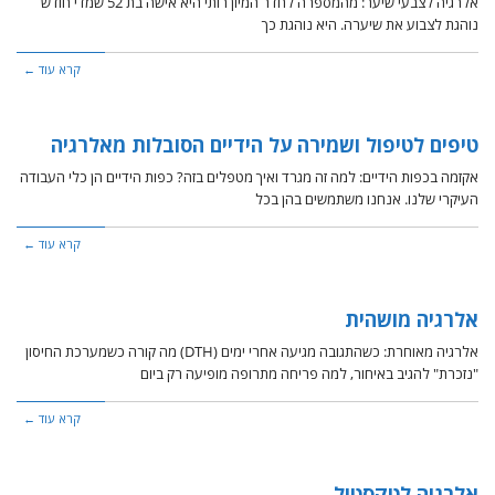
אלרגיה לצבעי שיער: מהמספרה לחדר המיון רותי היא אישה בת 52 שמדי חודש
נוהגת לצבוע את שיערה. היא נוהגת כך
קרא עוד ←
טיפים לטיפול ושמירה על הידיים הסובלות מאלרגיה
אקזמה בכפות הידיים: למה זה מגרד ואיך מטפלים בזה? כפות הידיים הן כלי העבודה
העיקרי שלנו. אנחנו משתמשים בהן בכל
קרא עוד ←
אלרגיה מושהית
אלרגיה מאוחרת: כשהתגובה מגיעה אחרי ימים (DTH) מה קורה כשמערכת החיסון
"נזכרת" להגיב באיחור, למה פריחה מתרופה מופיעה רק ביום
קרא עוד ←
אלרגיה לטקסטיל