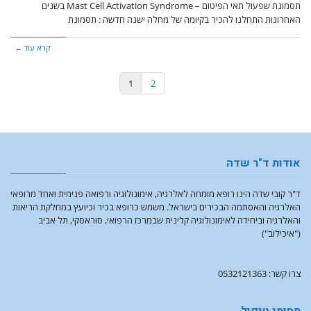
תסמונת שפעול תאי הפיטום – Mast Cell Activation Syndrome בשנים
האחרונות התחלנו להכיר בקיומה של מחלה ישנה חדשה : תסמונת
קרא עוד ←
1
2
אודות ד"ר שדה
ד"ר קובי שדה הינו רופא מומחה לאלרגיה, אימונולוגיה ורפואה פנימית ואחד מרופאי
האלרגיה והאסתמה הבכירים בישראל. משמש כרופא בכיר וכיועץ במחלקת הריאות
והאלרגיה וביחידה לאימונולוגיה קלינית שבמרכז הרפואי, סוראסקי, תל אביב
("איכילוב")
צרו קשר: 0532121363