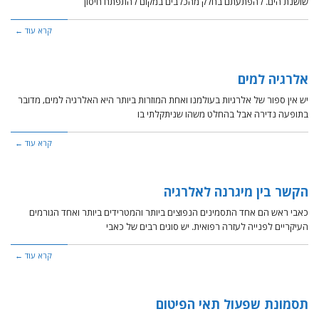
שושנת הים. להפתעתם בחלק מהכלבים במקום להתפתח חיסון
קרא עוד ←
אלרגיה למים
יש אין ספור של אלרגיות בעולמנו ואחת המוזרות ביותר היא האלרגיה למים, מדובר
בתופעה נדירה אבל בהחלט משהו שניתקלתי בו
קרא עוד ←
הקשר בין מיגרנה לאלרגיה
כאבי ראש הם אחד התסמינים הנפוצים ביותר והמטרידים ביותר ואחד הגורמים
העיקריים לפנייה לעזרה רפואית. יש סוגים רבים של כאבי
קרא עוד ←
תסמונת שפעול תאי הפיטום