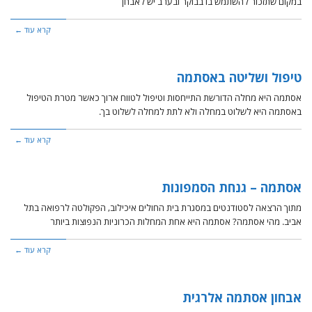
במקום שתזכור להשתמש בו בבוקר ובערב יש לאבחן
קרא עוד ←
טיפול ושליטה באסתמה
אסתמה היא מחלה הדורשת התייחסות וטיפול לטווח ארוך כאשר מטרת הטיפול
באסתמה היא לשלוט במחלה ולא לתת למחלה לשלוט בך.
קרא עוד ←
אסתמה – גנחת הסמפונות
מתוך הרצאה לסטודנטים במסגרת בית החולים איכילוב, הפקולטה לרפואה בתל
אביב. מהי אסתמה? אסתמה היא אחת המחלות הכרוניות הנפוצות ביותר
קרא עוד ←
אבחון אסתמה אלרגית