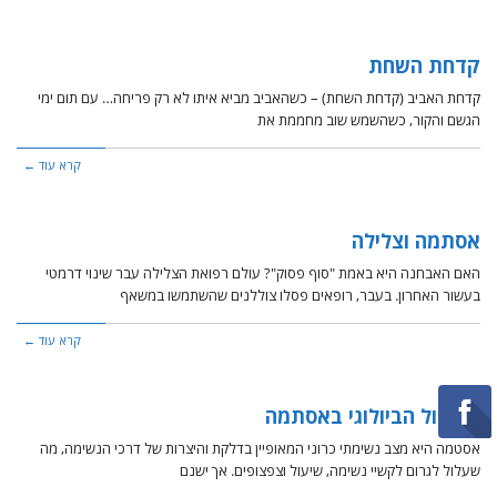
קדחת השחת
קדחת האביב (קדחת השחת) – כשהאביב מביא איתו לא רק פריחה… עם תום ימי
הגשם והקור, כשהשמש שוב מחממת את
קרא עוד ←
אסתמה וצלילה
האם האבחנה היא באמת "סוף פסוק"? עולם רפואת הצלילה עבר שינוי דרמטי
בעשור האחרון. בעבר, רופאים פסלו צוללנים שהשתמשו במשאף
קרא עוד ←
הטיפול הביולוגי באסתמה
אסטמה היא מצב נשימתי כרוני המאופיין בדלקת והיצרות של דרכי הנשימה, מה
שעלול לגרום לקשיי נשימה, שיעול וצפצופים. אך ישנם