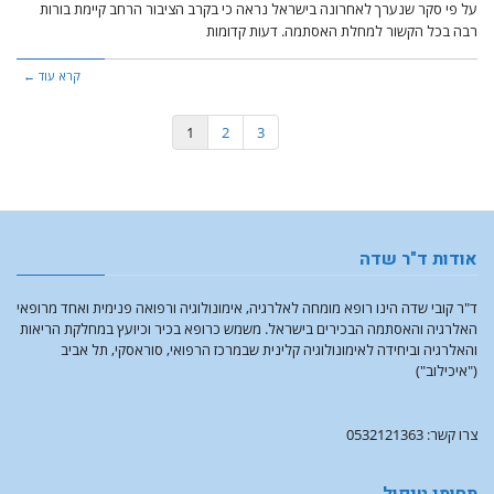
על פי סקר שנערך לאחרונה בישראל נראה כי בקרב הציבור הרחב קיימת בורות
רבה בכל הקשור למחלת האסתמה. דעות קדומות
קרא עוד ←
1
2
3
אודות ד"ר שדה
ד"ר קובי שדה הינו רופא מומחה לאלרגיה, אימונולוגיה ורפואה פנימית ואחד מרופאי
האלרגיה והאסתמה הבכירים בישראל. משמש כרופא בכיר וכיועץ במחלקת הריאות
והאלרגיה וביחידה לאימונולוגיה קלינית שבמרכז הרפואי, סוראסקי, תל אביב
("איכילוב")
צרו קשר: 0532121363