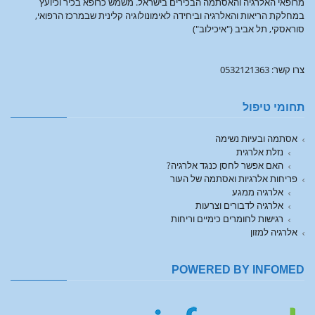
מרופאי האלרגיה והאסתמה הבכירים בישראל. משמש כרופא בכיר וכיועץ
במחלקת הריאות והאלרגיה וביחידה לאימונולוגיה קלינית שבמרכז הרפואי,
סוראסקי, תל אביב ("איכילוב")
צרו קשר: 0532121363
תחומי טיפול
אסתמה ובעיות נשימה
נזלת אלרגית
האם אפשר לחסן כנגד אלרגיה?
פריחות אלרגיות ואסתמה של העור
אלרגיה ממגע
אלרגיה לדבורים וצרעות
רגישות לחומרים כימיים וריחות
אלרגיה למזון
POWERED BY INFOMED