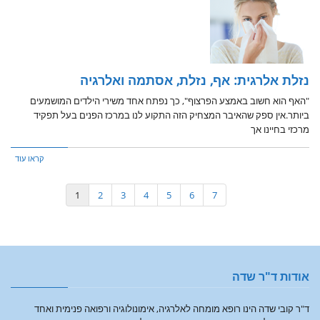
נזלת אלרגית: אף, נזלת, אסתמה ואלרגיה
"האף הוא חשוב באמצע הפרצוף", כך נפתח אחד משירי הילדים המושמעים
ביותר.אין ספק שהאיבר המצחיק הזה התקוע לנו במרכז הפנים בעל תפקיד
מרכזי בחיינו אך
קראו עוד
1
2
3
4
5
6
7
אודות ד"ר שדה
ד"ר קובי שדה הינו רופא מומחה לאלרגיה, אימונולוגיה ורפואה פנימית ואחד