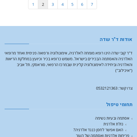
1
2
3
4
5
6
7
אודות ד"ר שדה
ד"ר קובי שדה הינו רופא מומחה לאלרגיה, אימונולוגיה ורפואה פנימית ואחד מרופאי
האלרגיה והאסתמה הבכירים בישראל. משמש כרופא בכיר וכיועץ במחלקת הריאות
והאלרגיה וביחידה לאימונולוגיה קלינית שבמרכז הרפואי, סוראסקי, תל אביב
("איכילוב")
צרו קשר: 0532121363
תחומי טיפול
אסתמה ובעיות נשימה
נזלת אלרגית
האם אפשר לחסן כנגד אלרגיה?
פריחות אלרגיות ואסתמה של העור